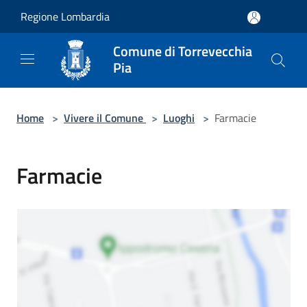
Salta al contenuto principale
Regione Lombardia
Comune di Torrevecchia
Pia
Home
>
Vivere il Comune
>
Luoghi
>
Farmacie
Farmacie