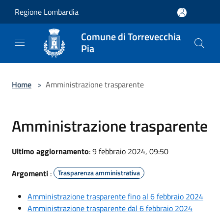
Salta al contenuto principale
Regione Lombardia
Comune di Torrevecchia
Pia
Home
>
Amministrazione trasparente
Amministrazione trasparente
Ultimo aggiornamento
: 9 febbraio 2024, 09:50
Argomenti
:
Trasparenza amministrativa
Amministrazione trasparente fino al 6 febbraio 2024
Amministrazione trasparente dal 6 febbraio 2024