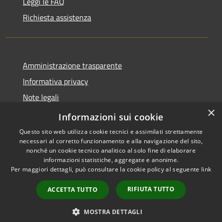
Leggi le FAQ
Richiesta assistenza
Amministrazione trasparente
Informativa privacy
Note legali
×
Dichiarazione di accessibilità
Informazioni sui cookie
Questo sito web utilizza cookie tecnici e assimilati strettamente
necessari al corretto funzionamento e alla navigazione del sito,
nonché un cookie tecnico analitico al solo fine di elaborare
informazioni statistiche, aggregate e anonime.
RSS
Copyright © 2026 • Comune di
Per maggiori dettagli, può consultare la cookie policy al seguente
link
Accessibilità
Torrevecchia Pia • Powered by
Privacy
Municipium
Accesso
•
RIFIUTA TUTTO
ACCETTA TUTTO
Cookie
redazione
Mappa del sito
MOSTRA DETTAGLI