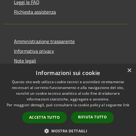
Leggi le FAQ
Richiesta assistenza
Amministrazione trasparente
Informativa privacy
Note legali
×
Dichiarazione di accessibilità
Informazioni sui cookie
Questo sito web utilizza cookie tecnici e assimilati strettamente
necessari al corretto funzionamento e alla navigazione del sito,
nonché un cookie tecnico analitico al solo fine di elaborare
informazioni statistiche, aggregate e anonime.
RSS
Copyright © 2026 • Comune di
Per maggiori dettagli, può consultare la cookie policy al seguente
link
Accessibilità
Torrevecchia Pia • Powered by
Privacy
Municipium
Accesso
•
RIFIUTA TUTTO
ACCETTA TUTTO
Cookie
redazione
Mappa del sito
MOSTRA DETTAGLI