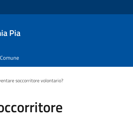
ia Pia
il Comune
ventare soccorritore volontario?
occorritore