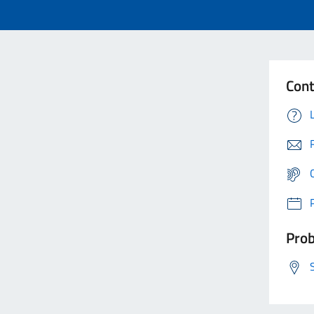
Cont
Prob