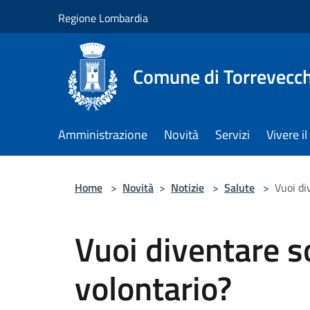
Salta al contenuto principale
Regione Lombardia
Comune di Torrevecch
Amministrazione
Novità
Servizi
Vivere 
Home
>
Novità
>
Notizie
>
Salute
>
Vuoi di
Vuoi diventare s
volontario?