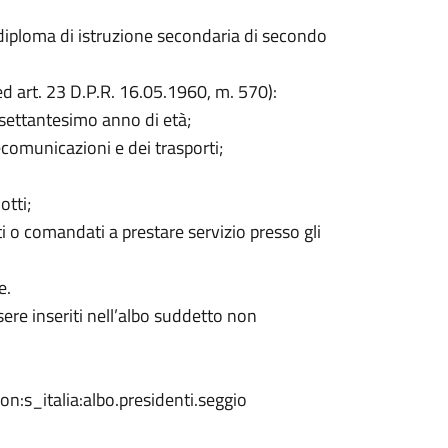
l diploma di istruzione secondaria di secondo
ed art. 23 D.P.R. 16.05.1960, m. 570):
l settantesimo anno di età;
lecomunicazioni e dei trasporti;
dotti;
i o comandati a prestare servizio presso gli
e.
sere inseriti nell’albo suddetto non
ion:s_italia:albo.presidenti.seggio