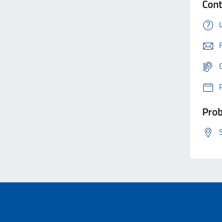
Cont
Prob