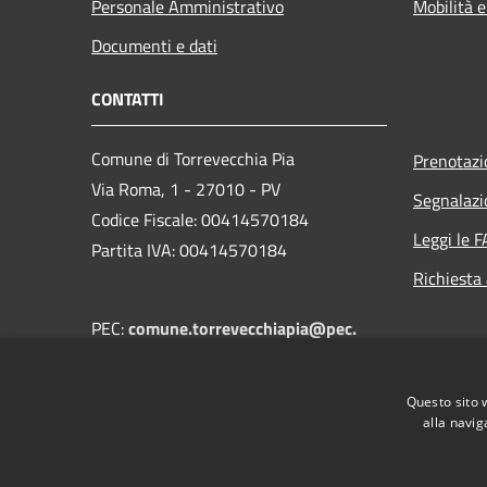
Personale Amministrativo
Mobilità e
Documenti e dati
CONTATTI
Comune di Torrevecchia Pia
Prenotaz
Via Roma, 1 - 27010 - PV
Segnalazi
Codice Fiscale: 00414570184
Leggi le 
Partita IVA: 00414570184
Richiesta
PEC:
comune.torrevecchiapia@pec.
regione.lombardia.it
Centralino Unico:
+39 0382 68502
Questo sito 
alla navig