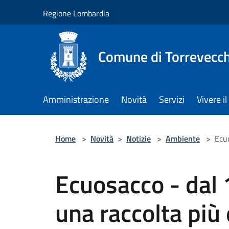
Salta al contenuto principale
Regione Lombardia
Comune di Torrevecch
Amministrazione
Novità
Servizi
Vivere 
Home
>
Novità
>
Notizie
>
Ambiente
>
Ecuo
Ecuosacco - dal 
una raccolta più