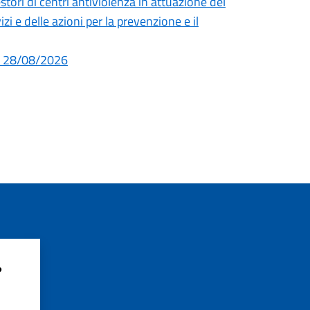
tori di centri antiviolenza in attuazione del
 e delle azioni per la prevenzione e il
al 28/08/2026
?