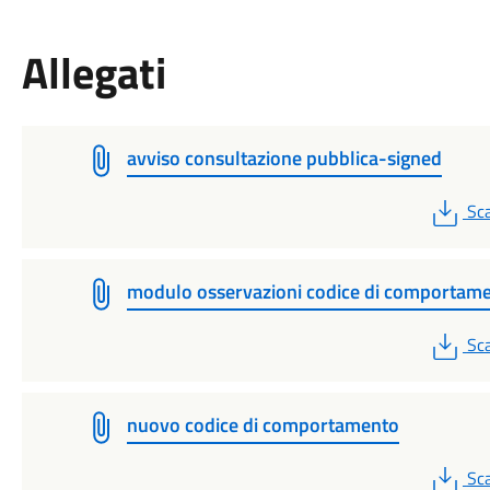
Allegati
avviso consultazione pubblica-signed
PD
Sca
modulo osservazioni codice di comportam
PD
Sca
nuovo codice di comportamento
PD
Sca