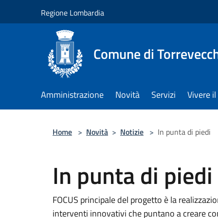
Salta al contenuto principale
Regione Lombardia
Comune di Torrevecch
Amministrazione
Novità
Servizi
Vivere 
Home
>
Novità
>
Notizie
>
In punta di piedi
In punta di piedi
FOCUS principale del progetto è la realizzazio
interventi innovativi che puntano a creare cont