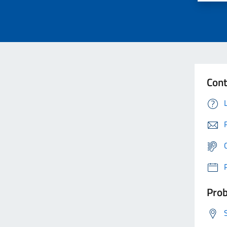
Cont
Prob