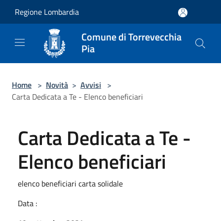
Salta al contenuto principale
Regione Lombardia
Comune di Torrevecchia
Pia
Home
>
Novità
>
Avvisi
>
Carta Dedicata a Te - Elenco beneficiari
Carta Dedicata a Te -
Elenco beneficiari
elenco beneficiari carta solidale
Data :