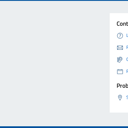
Cont
Prob