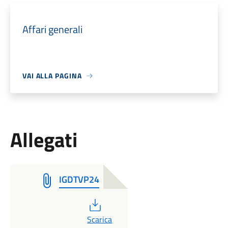
Affari generali
VAI ALLA PAGINA
Allegati
IGDTVP24
PDF
Scarica