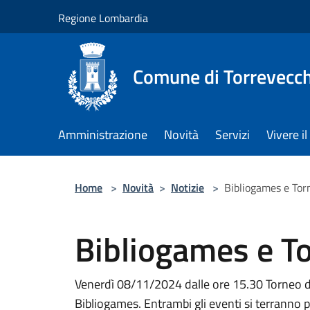
Salta al contenuto principale
Regione Lombardia
Comune di Torrevecch
Amministrazione
Novità
Servizi
Vivere 
Home
>
Novità
>
Notizie
>
Bibliogames e Tor
Bibliogames e To
Venerdì 08/11/2024 dalle ore 15.30 Torneo d
Bibliogames. Entrambi gli eventi si terranno