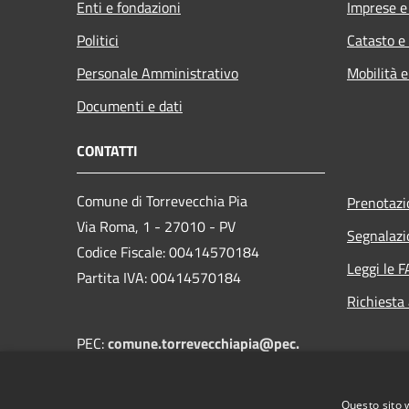
Enti e fondazioni
Imprese 
Politici
Catasto e
Personale Amministrativo
Mobilità e
Documenti e dati
CONTATTI
Comune di Torrevecchia Pia
Prenotaz
Via Roma, 1 - 27010 - PV
Segnalazi
Codice Fiscale: 00414570184
Leggi le 
Partita IVA: 00414570184
Richiesta
PEC:
comune.torrevecchiapia@pec.
regione.lombardia.it
Centralino Unico:
+39 0382 68502
Questo sito 