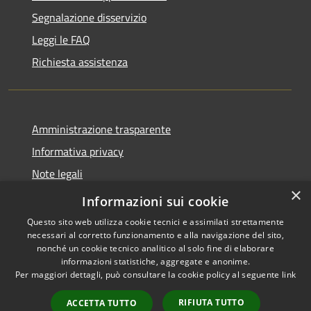
Segnalazione disservizio
Leggi le FAQ
Richiesta assistenza
Amministrazione trasparente
Informativa privacy
Note legali
×
Dichiarazione di accessibilità
Informazioni sui cookie
Questo sito web utilizza cookie tecnici e assimilati strettamente
necessari al corretto funzionamento e alla navigazione del sito,
nonché un cookie tecnico analitico al solo fine di elaborare
informazioni statistiche, aggregate e anonime.
RSS
Copyright © 2026 • Comune di
Per maggiori dettagli, può consultare la cookie policy al seguente
link
Accessibilità
Torrevecchia Pia • Powered by
Privacy
Municipium
Accesso
•
RIFIUTA TUTTO
ACCETTA TUTTO