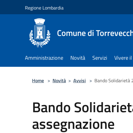
Salta al contenuto principale
Regione Lombardia
Comune di Torrevecch
Amministrazione
Novità
Servizi
Vivere 
Home
>
Novità
>
Avvisi
>
Bando Solidarietà 
Bando Solidarie
assegnazione