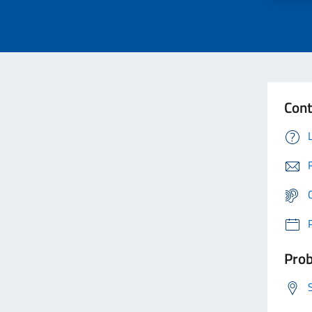
Cont
Prob