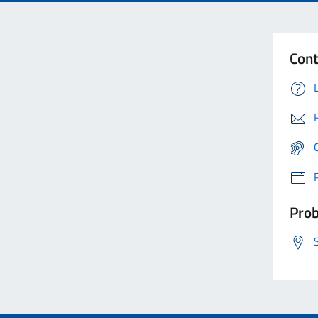
Cont
Prob