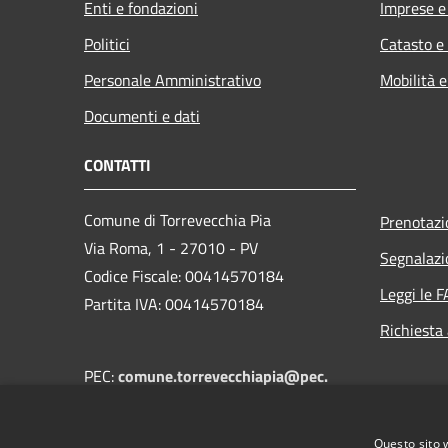
Enti e fondazioni
Imprese 
Politici
Catasto e
Personale Amministrativo
Mobilità e
Documenti e dati
CONTATTI
Comune di Torrevecchia Pia
Prenotaz
Via Roma, 1 - 27010 - PV
Segnalazi
Codice Fiscale: 00414570184
Leggi le 
Partita IVA: 00414570184
Richiesta
PEC:
comune.torrevecchiapia@pec.
regione.lombardia.it
Centralino Unico:
+39 0382 68502
Questo sito 