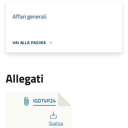
Affari generali
VAI ALLA PAGINA
Allegati
IGDTVP24
PDF
Scarica