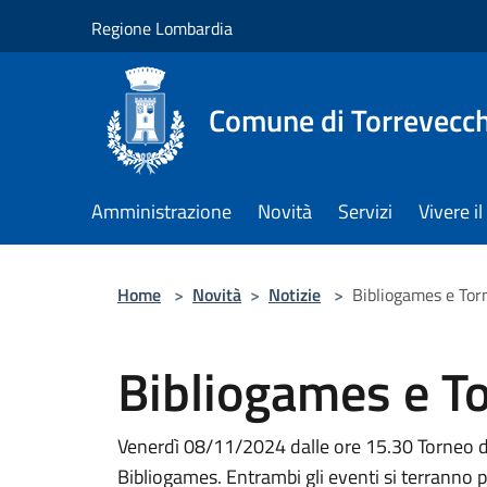
Salta al contenuto principale
Regione Lombardia
Comune di Torrevecch
Amministrazione
Novità
Servizi
Vivere 
Home
>
Novità
>
Notizie
>
Bibliogames e Tor
Bibliogames e To
Venerdì 08/11/2024 dalle ore 15.30 Torneo d
Bibliogames. Entrambi gli eventi si terranno