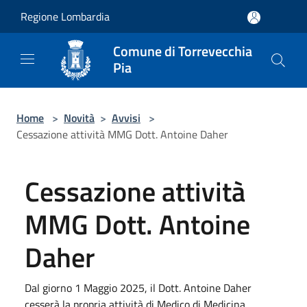
Salta al contenuto principale
Regione Lombardia
Comune di Torrevecchia
Pia
Home
>
Novità
>
Avvisi
>
Cessazione attività MMG Dott. Antoine Daher
Cessazione attività
MMG Dott. Antoine
Daher
Dal giorno 1 Maggio 2025, il Dott. Antoine Daher
cesserà la propria attività di Medico di Medicina