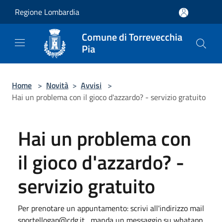
Salta al contenuto principale
Regione Lombardia
Comune di Torrevecchia
Pia
Home
>
Novità
>
Avvisi
>
Hai un problema con il gioco d'azzardo? - servizio gratuito
Hai un problema con
il gioco d'azzardo? -
servizio gratuito
Per prenotare un appuntamento: scrivi all'indirizzo mail
sportellogap@cdg.it , manda un messaggio su whatapp