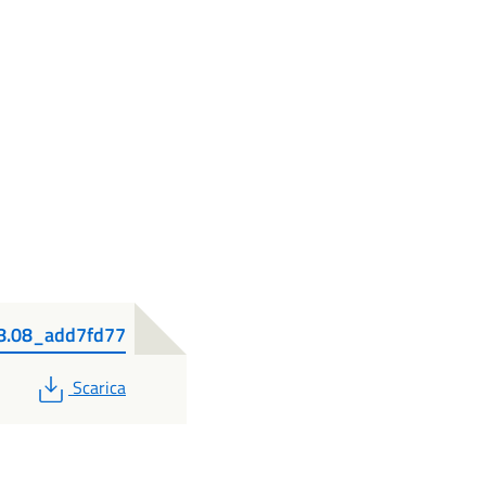
8.08_add7fd77
PDF
Scarica