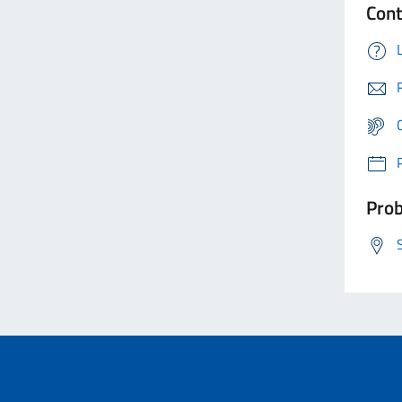
Cont
Prob