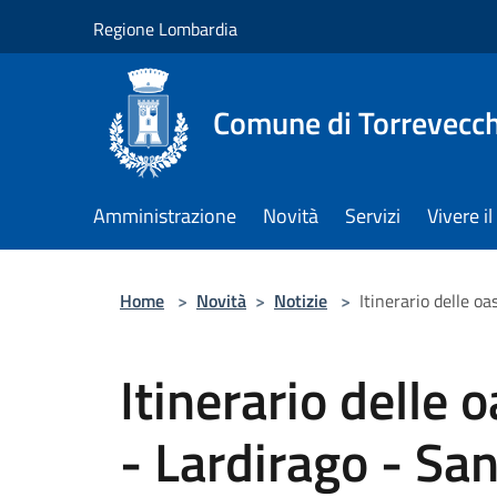
Salta al contenuto principale
Regione Lombardia
Comune di Torrevecch
Amministrazione
Novità
Servizi
Vivere 
Home
>
Novità
>
Notizie
>
Itinerario delle oa
Itinerario delle 
- Lardirago - San