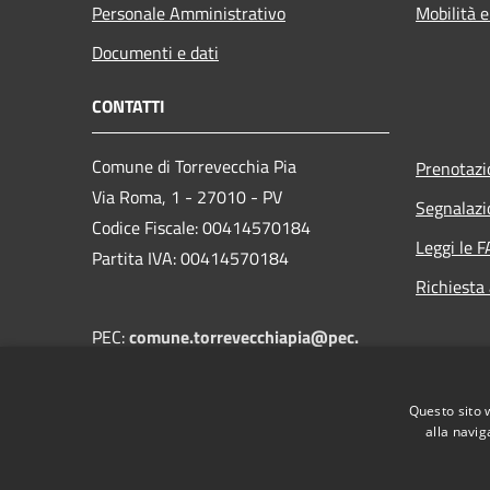
Personale Amministrativo
Mobilità e
Documenti e dati
CONTATTI
Comune di Torrevecchia Pia
Prenotaz
Via Roma, 1 - 27010 - PV
Segnalazi
Codice Fiscale: 00414570184
Leggi le 
Partita IVA: 00414570184
Richiesta
PEC:
comune.torrevecchiapia@pec.
regione.lombardia.it
Centralino Unico:
+39 0382 68502
Questo sito 
alla navig