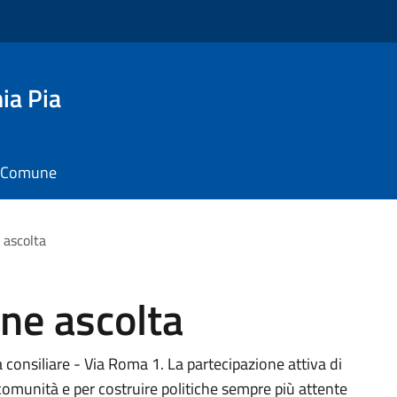
ia Pia
il Comune
 ascolta
ne ascolta
 consiliare - Via Roma 1. La partecipazione attiva di
omunità e per costruire politiche sempre più attente