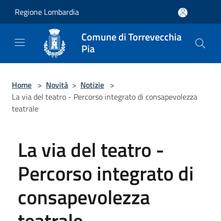
Salta al contenuto principale
Regione Lombardia
Comune di Torrevecchia
Pia
Home
>
Novità
>
Notizie
>
La via del teatro - Percorso integrato di consapevolezza
teatrale
La via del teatro -
Percorso integrato di
consapevolezza
teatrale