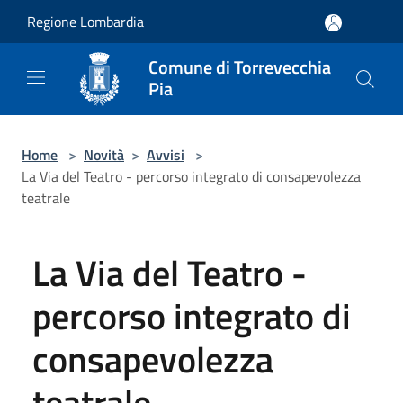
Salta al contenuto principale
Regione Lombardia
Comune di Torrevecchia
Pia
Home
>
Novità
>
Avvisi
>
La Via del Teatro - percorso integrato di consapevolezza
teatrale
La Via del Teatro -
percorso integrato di
consapevolezza
teatrale