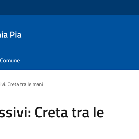
ia Pia
il Comune
ivi: Creta tra le mani
sivi: Creta tra le