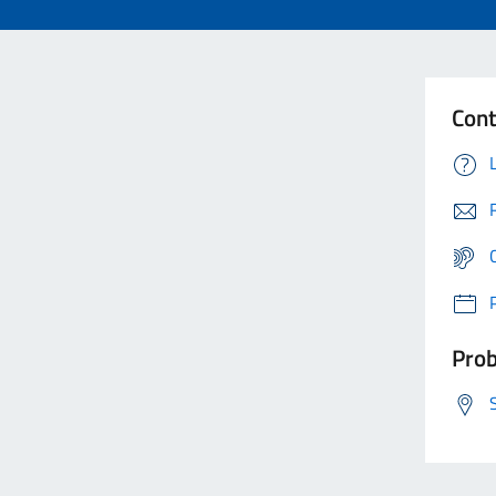
Cont
Prob