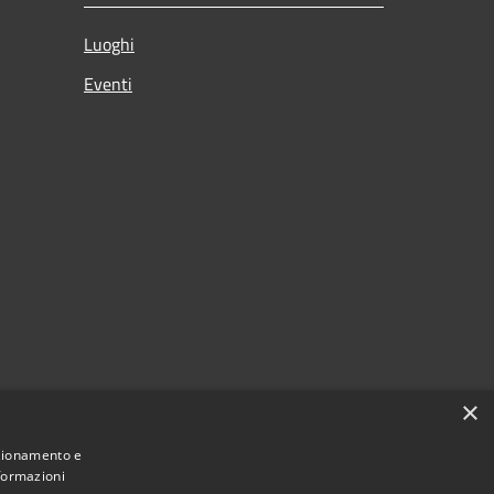
Luoghi
Eventi
×
nzionamento e
nformazioni