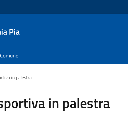
ia Pia
il Comune
rtiva in palestra
portiva in palestra