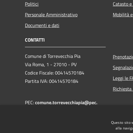
Politici
Catasto e
Personale Amministrativo
Mobilità e
Documenti e dati
CONTATTI
Comune di Torrevecchia Pia
Prenotaz
Via Roma, 1 - 27010 - PV
Segnalazi
Codice Fiscale: 00414570184
Leggi le 
Partita IVA: 00414570184
Richiesta
PEC:
comune.torrevecchiapia@pec.
regione.lombardia.it
Centralino Unico:
+39 0382 68502
Questo sito 
alla navig