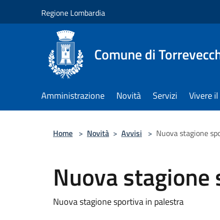
Salta al contenuto principale
Regione Lombardia
Comune di Torrevecch
Amministrazione
Novità
Servizi
Vivere 
Home
>
Novità
>
Avvisi
>
Nuova stagione spo
Nuova stagione s
Nuova stagione sportiva in palestra