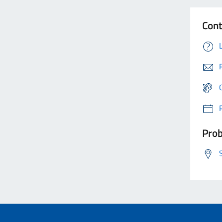
Cont
Prob