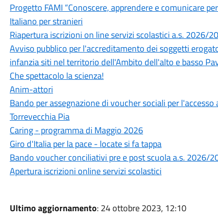
Progetto FAMI “Conoscere, apprendere e comunicare per vi
Italiano per stranieri
Riapertura iscrizioni on line servizi scolastici a.s. 2026/2
Avviso pubblico per l'accreditamento dei soggetti erogatori
infanzia siti nel territorio dell'Ambito dell'alto e basso 
Che spettacolo la scienza!
Anim-attori
Bando per assegnazione di voucher sociali per l'accesso
Torrevecchia Pia
Caring - programma di Maggio 2026
Giro d'Italia per la pace - locate si fa tappa
Bando voucher conciliativi pre e post scuola a.s. 2026/
Apertura iscrizioni online servizi scolastici
Ultimo aggiornamento
: 24 ottobre 2023, 12:10