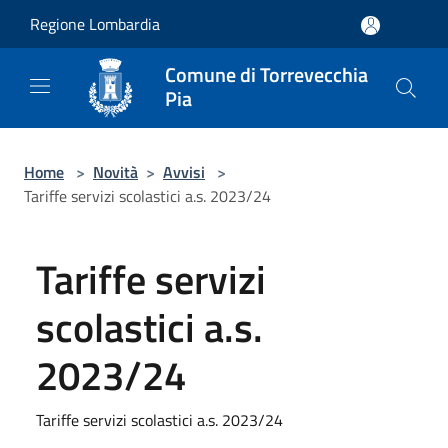
Salta al contenuto principale
Regione Lombardia
Comune di Torrevecchia
Pia
Home
>
Novità
>
Avvisi
>
Tariffe servizi scolastici a.s. 2023/24
Tariffe servizi
scolastici a.s.
2023/24
Tariffe servizi scolastici a.s. 2023/24