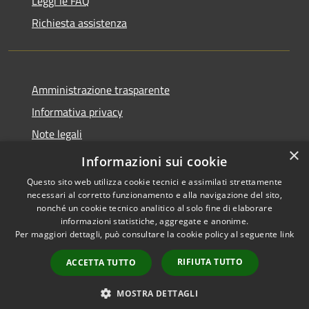
Leggi le FAQ
Richiesta assistenza
Amministrazione trasparente
Informativa privacy
Note legali
×
Dichiarazione di accessibilità
Informazioni sui cookie
Questo sito web utilizza cookie tecnici e assimilati strettamente
necessari al corretto funzionamento e alla navigazione del sito,
nonché un cookie tecnico analitico al solo fine di elaborare
informazioni statistiche, aggregate e anonime.
RSS
Copyright © 2026 • Comune di
Per maggiori dettagli, può consultare la cookie policy al seguente
link
Accessibilità
Torrevecchia Pia • Powered by
Privacy
Municipium
Accesso
•
RIFIUTA TUTTO
ACCETTA TUTTO
Cookie
redazione
Mappa del sito
MOSTRA DETTAGLI