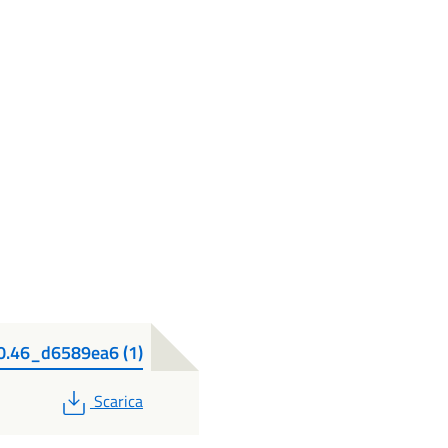
0.46_d6589ea6 (1)
PDF
Scarica