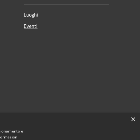
Luoghi
Eventi
×
nzionamento e
nformazioni