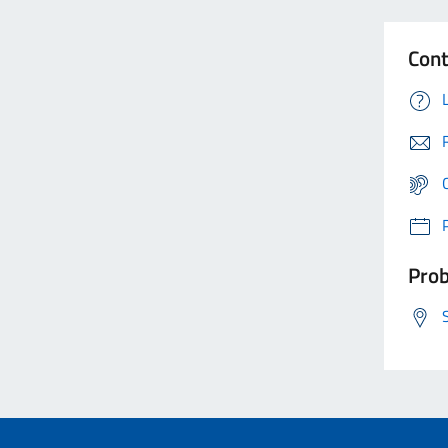
Cont
Prob