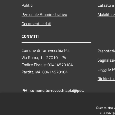
Politici
Catasto e
Personale Amministrativo
Mobilità e
Documenti e dati
CONTATTI
Comune di Torrevecchia Pia
Prenotaz
Via Roma, 1 - 27010 - PV
Segnalazi
Codice Fiscale: 00414570184
Leggi le 
Partita IVA: 00414570184
Richiesta
PEC:
comune.torrevecchiapia@pec.
regione.lombardia.it
Centralino Unico:
+39 0382 68502
Questo sito 
alla navig