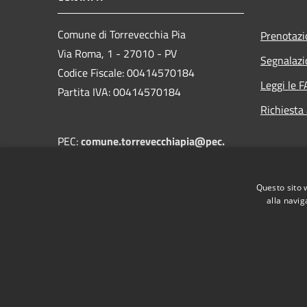
Comune di Torrevecchia Pia
Prenotaz
Via Roma, 1 - 27010 - PV
Segnalazi
Codice Fiscale: 00414570184
Leggi le 
Partita IVA: 00414570184
Richiesta
PEC:
comune.torrevecchiapia@pec.
regione.lombardia.it
Centralino Unico:
+39 0382 68502
Questo sito 
alla navig
RSS
Accessibilità
Privacy
Cookie
Mappa de