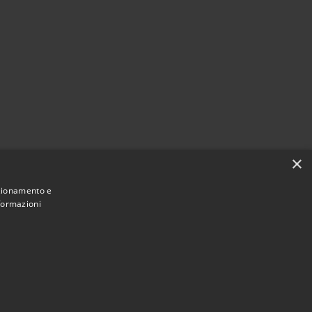
×
nzionamento e
nformazioni
Municipium
Accesso
 di Torrevecchia Pia • Powered by
•
redazione