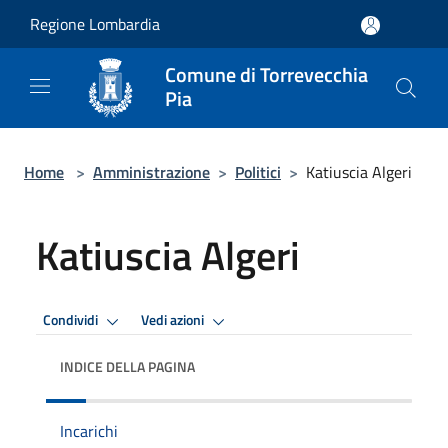
Salta al contenuto principale
Regione Lombardia
Comune di Torrevecchia
Pia
Home
>
Amministrazione
>
Politici
>
Katiuscia Algeri
Katiuscia Algeri
Condividi
Vedi azioni
INDICE DELLA PAGINA
Incarichi