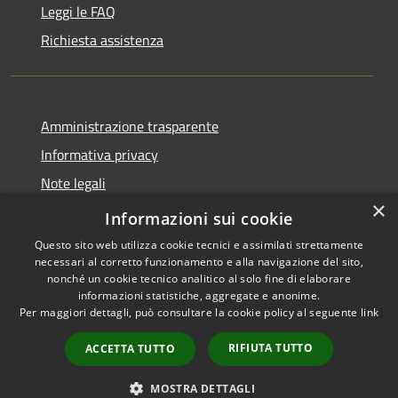
Leggi le FAQ
Richiesta assistenza
Amministrazione trasparente
Informativa privacy
Note legali
×
Dichiarazione di accessibilità
Informazioni sui cookie
Questo sito web utilizza cookie tecnici e assimilati strettamente
necessari al corretto funzionamento e alla navigazione del sito,
nonché un cookie tecnico analitico al solo fine di elaborare
informazioni statistiche, aggregate e anonime.
RSS
Copyright © 2026 • Comune di
Per maggiori dettagli, può consultare la cookie policy al seguente
link
Accessibilità
Torrevecchia Pia • Powered by
Privacy
Municipium
Accesso
•
RIFIUTA TUTTO
ACCETTA TUTTO
Cookie
redazione
Mappa del sito
MOSTRA DETTAGLI