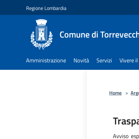
Salta al contenuto principale
Regione Lombardia
Comune di Torrevecch
Amministrazione
Novità
Servizi
Vivere 
Home
>
Arg
Trasp
Avviso espl