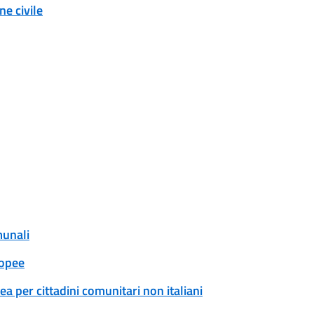
e civile
munali
ropee
a per cittadini comunitari non italiani