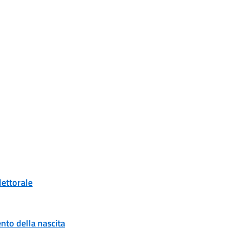
lettorale
to della nascita