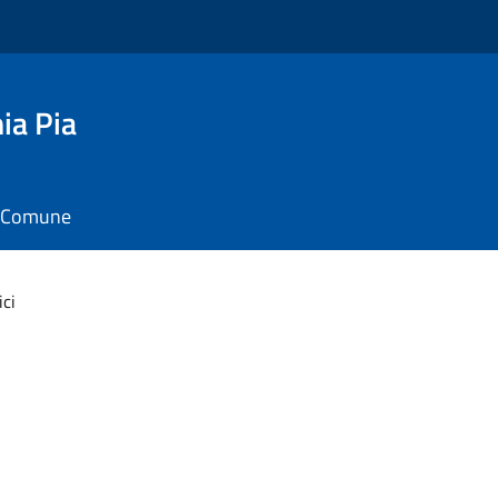
ia Pia
il Comune
ci