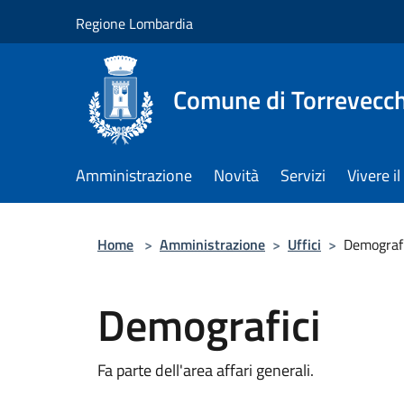
Salta al contenuto principale
Regione Lombardia
Comune di Torrevecch
Amministrazione
Novità
Servizi
Vivere 
Home
>
Amministrazione
>
Uffici
>
Demografi
Demografici
Fa parte dell'area affari generali.