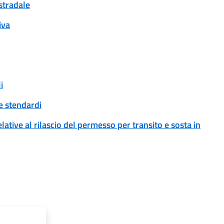
 stradale
iva
i
 e stendardi
ative al rilascio del permesso per transito e sosta in