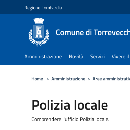
Salta al contenuto principale
Regione Lombardia
Comune di Torrevecch
Amministrazione
Novità
Servizi
Vivere 
Home
>
Amministrazione
>
Aree amministrati
Polizia locale
Comprendere l'ufficio Polizia locale.