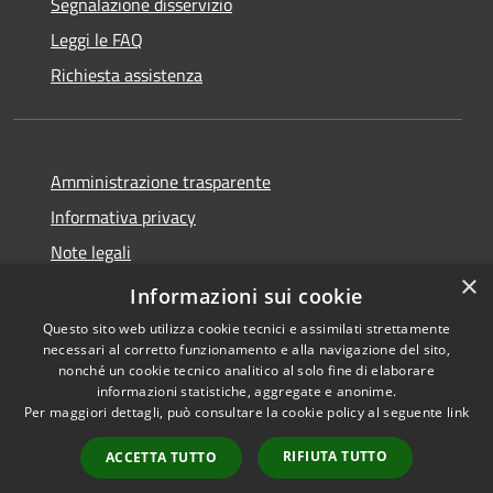
Segnalazione disservizio
Leggi le FAQ
Richiesta assistenza
Amministrazione trasparente
Informativa privacy
Note legali
×
Dichiarazione di accessibilità
Informazioni sui cookie
Questo sito web utilizza cookie tecnici e assimilati strettamente
necessari al corretto funzionamento e alla navigazione del sito,
nonché un cookie tecnico analitico al solo fine di elaborare
informazioni statistiche, aggregate e anonime.
RSS
Copyright © 2026 • Comune di
Per maggiori dettagli, può consultare la cookie policy al seguente
link
Accessibilità
Torrevecchia Pia • Powered by
Privacy
Municipium
Accesso
•
RIFIUTA TUTTO
ACCETTA TUTTO
Cookie
redazione