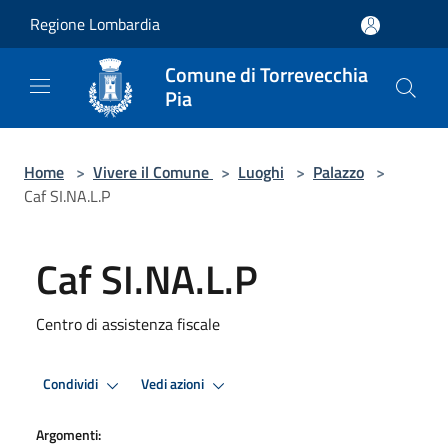
Salta al contenuto principale
Regione Lombardia
Comune di Torrevecchia
Pia
Home
>
Vivere il Comune
>
Luoghi
>
Palazzo
>
Caf SI.NA.L.P
Caf SI.NA.L.P
Centro di assistenza fiscale
Condividi
Vedi azioni
Argomenti: