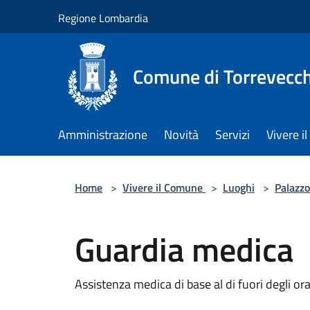
Salta al contenuto principale
Regione Lombardia
Comune di Torrevecch
Amministrazione
Novità
Servizi
Vivere 
Home
>
Vivere il Comune
>
Luoghi
>
Palazzo
Guardia medica
Assistenza medica di base al di fuori degli orar