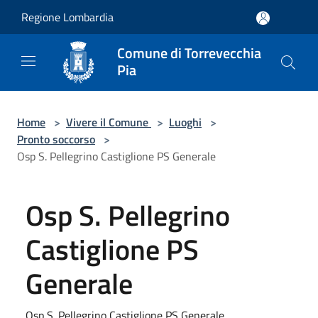
Salta al contenuto principale
Regione Lombardia
Comune di Torrevecchia
Pia
Home
>
Vivere il Comune
>
Luoghi
>
Pronto soccorso
>
Osp S. Pellegrino Castiglione PS Generale
Osp S. Pellegrino
Castiglione PS
Generale
Osp S. Pellegrino Castiglione PS Generale