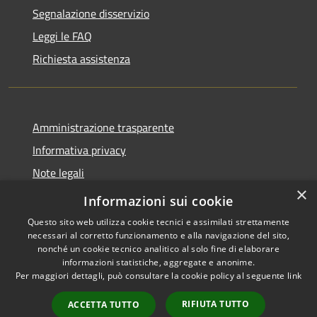
Segnalazione disservizio
Leggi le FAQ
Richiesta assistenza
Amministrazione trasparente
Informativa privacy
Note legali
×
Dichiarazione di accessibilità
Informazioni sui cookie
Questo sito web utilizza cookie tecnici e assimilati strettamente
necessari al corretto funzionamento e alla navigazione del sito,
nonché un cookie tecnico analitico al solo fine di elaborare
informazioni statistiche, aggregate e anonime.
RSS
Copyright © 2026 • Comune di
Per maggiori dettagli, può consultare la cookie policy al seguente
link
Accessibilità
Torrevecchia Pia • Powered by
Privacy
Municipium
Accesso
•
RIFIUTA TUTTO
ACCETTA TUTTO