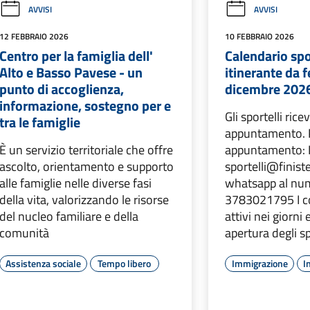
AVVISI
AVVISI
12 FEBBRAIO 2026
10 FEBBRAIO 2026
Centro per la famiglia dell'
Calendario spo
Alto e Basso Pavese - un
itinerante da 
punto di accoglienza,
dicembre 202
informazione, sostegno per e
Gli sportelli ric
tra le famiglie
appuntamento. P
È un servizio territoriale che offre
appuntamento: I
ascolto, orientamento e supporto
sportelli@finiste
alle famiglie nelle diverse fasi
whatsapp al nu
della vita, valorizzando le risorse
3783021795 I c
del nucleo familiare e della
attivi nei giorni 
comunità
apertura degli sp
Assistenza sociale
Tempo libero
Immigrazione
I