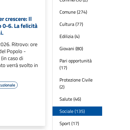
Comune (274)
er crescere: Il
Cultura (77)
 0-6. La felicità
i.
Edilizia (4)
026. Ritrovo: ore
Giovani (80)
del Popolo -
 (in caso di
Pari opportunità
to verrà svolto in
(17)
Protezione Civile
tuzionale
(2)
Salute (46)
Sociale (135)
Sport (17)