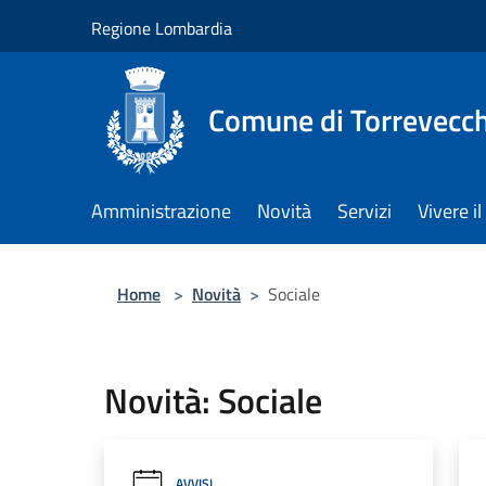
Salta al contenuto principale
Regione Lombardia
Comune di Torrevecch
Amministrazione
Novità
Servizi
Vivere 
Home
>
Novità
>
Sociale
Novità: Sociale
AVVISI