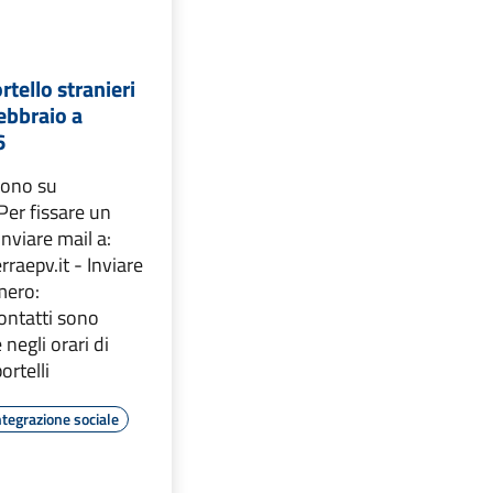
rtello stranieri
febbraio a
6
evono su
er fissare un
nviare mail a:
rraepv.it - Inviare
mero:
ontatti sono
e negli orari di
ortelli
ntegrazione sociale