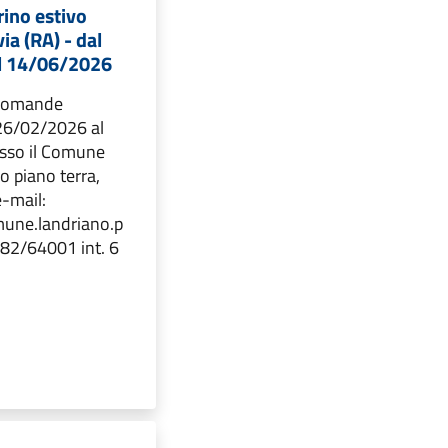
ino estivo
via (RA) - dal
l 14/06/2026
 domande
 26/02/2026 al
sso il Comune
o piano terra,
e-mail:
une.landriano.p
 0382/64001 int. 6