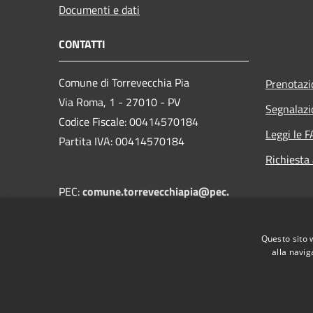
Documenti e dati
CONTATTI
Comune di Torrevecchia Pia
Prenotaz
Via Roma, 1 - 27010 - PV
Segnalazi
Codice Fiscale: 00414570184
Leggi le 
Partita IVA: 00414570184
Richiesta
PEC:
comune.torrevecchiapia@pec.
regione.lombardia.it
Centralino Unico:
+39 0382 68502
Questo sito 
alla navig