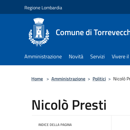
Salta al contenuto principale
Regione Lombardia
Comune di Torrevecch
Amministrazione
Novità
Servizi
Vivere 
Home
>
Amministrazione
>
Politici
>
Nicolò P
Nicolò Presti
INDICE DELLA PAGINA