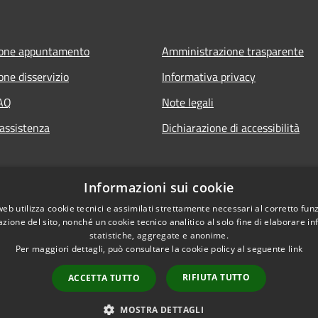
ione appuntamento
Amministrazione trasparente
one disservizio
Informativa privacy
FAQ
Note legali
 assistenza
Dichiarazione di accessibilità
Informazioni sui cookie
web utilizza cookie tecnici e assimilati strettamente necessari al corretto fu
azione del sito, nonché un cookie tecnico analitico al solo fine di elaborare i
statistiche, aggregate e anonime.
Per maggiori dettagli, può consultare la cookie policy al seguente
link
RIFIUTA TUTTO
ACCETTA TUTTO
l sito
Copyright © 2026 • Comune
MOSTRA DETTAGLI