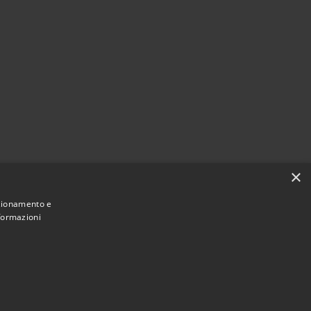
×
nzionamento e
nformazioni
Municipium
Accesso
 di Torrevecchia Pia • Powered by
•
redazione