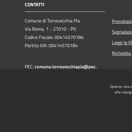
CONTATTI
Comune di Torrevecchia Pia
Prenotaz
Via Roma, 1 - 27010 - PV
Segnalazi
Codice Fiscale: 00414570184
Leggi le 
Partita IVA: 00414570184
Richiesta
PEC:
comune.torrevecchiapia@pec.
regione.lombardia.it
Centralino Unico:
+39 0382 68502
Questo sito 
alla navig
RSS
Accessibilità
Privacy
Cookie
Mappa de