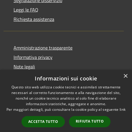
Segnalazione disservizio
Leggi le FAQ
Richiesta assistenza
Amministrazione trasparente
Informativa privacy
Note legali
×
Dichiarazione di accessibilità
Informazioni sui cookie
Questo sito web utilizza cookie tecnici e assimilati strettamente
necessari al corretto funzionamento e alla navigazione del sito,
nonché un cookie tecnico analitico al solo fine di elaborare
informazioni statistiche, aggregate e anonime.
RSS
Copyright © 2026 • Comune di
Per maggiori dettagli, può consultare la cookie policy al seguente
link
Accessibilità
Torrevecchia Pia • Powered by
Privacy
Municipium
Accesso
•
RIFIUTA TUTTO
ACCETTA TUTTO
Cookie
redazione