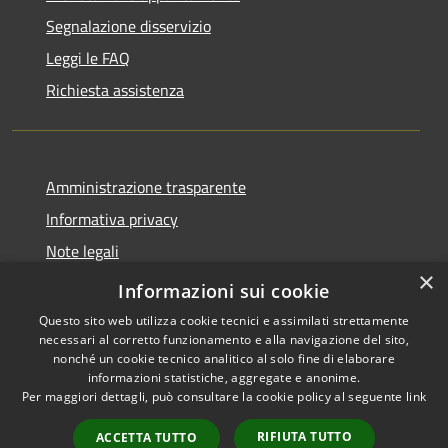
Segnalazione disservizio
Leggi le FAQ
Richiesta assistenza
Amministrazione trasparente
Informativa privacy
Note legali
×
Dichiarazione di accessibilità
Informazioni sui cookie
Questo sito web utilizza cookie tecnici e assimilati strettamente
necessari al corretto funzionamento e alla navigazione del sito,
nonché un cookie tecnico analitico al solo fine di elaborare
informazioni statistiche, aggregate e anonime.
RSS
Copyright © 2026 • Comune di
Per maggiori dettagli, può consultare la cookie policy al seguente
link
Accessibilità
Torrevecchia Pia • Powered by
Privacy
Municipium
Accesso
•
RIFIUTA TUTTO
ACCETTA TUTTO