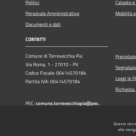
Politici
Catasto e
Personale Amministrativo
Mobilità e
Documenti e dati
CONTATTI
Comune di Torrevecchia Pia
Prenotaz
Via Roma, 1 - 27010 - PV
Segnalazi
Codice Fiscale: 00414570184
Leggi le 
Partita IVA: 00414570184
Richiesta
PEC:
comune.torrevecchiapia@pec.
regione.lombardia.it
Centralino Unico:
+39 0382 68502
Questo sito 
alla navig