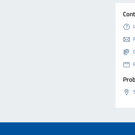
Cont
Prob