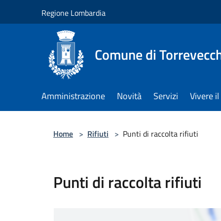
Salta al contenuto principale
Regione Lombardia
Comune di Torrevecch
Amministrazione
Novità
Servizi
Vivere 
Home
>
Rifiuti
>
Punti di raccolta rifiuti
Punti di raccolta rifiuti