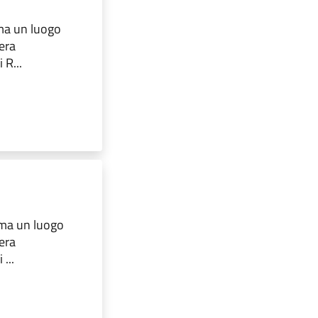
 ma un luogo
iera
 R...
, ma un luogo
iera
...