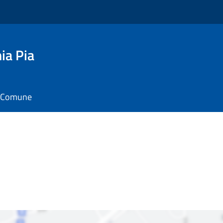
ia Pia
il Comune